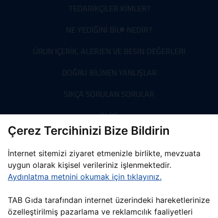
TEDARİKÇİLER KİMLER?
NE YEDİĞİNİ BİL® NEDİR?
ÜRÜN İÇERİK, ALERJEN VE BESİN DEĞERLERİ
DOĞRU BİLİNEN YANLIŞLAR
SIKÇA SORULAN SORULAR
BLOG
Çerez Tercihinizi Bize Bildirin
BİZE ULAŞIN
İnternet sitemizi ziyaret etmenizle birlikte, mevzuata
uygun olarak kişisel verileriniz işlenmektedir.
Aydınlatma metnini okumak için tıklayınız.
WEB SİTESİ AYDINLATMA METNİ
ÇEREZ AYARLARIMI DEĞİŞTİR
TAB Gıda tarafından internet üzerindeki hareketlerinize
TM & © 2026 Burger King Corporation. Tüm hakları saklıdır. Burger King
özelleştirilmiş pazarlama ve reklamcılık faaliyetleri
Corporation, Burger King markası ve ambleminin tek hak sahibidir.