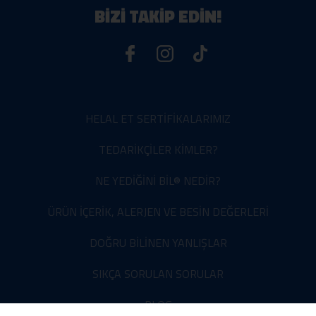
BİZİ TAKİP EDİN!
HELAL ET SERTİFİKALARIMIZ
TEDARİKÇİLER KİMLER?
NE YEDİĞİNİ BİL® NEDİR?
ÜRÜN İÇERİK, ALERJEN VE BESİN DEĞERLERİ
DOĞRU BİLİNEN YANLIŞLAR
SIKÇA SORULAN SORULAR
BLOG