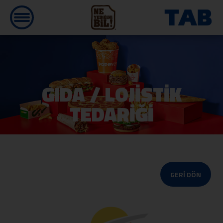
GIDA / LOJİSTİK
TEDARİĞİ
GERİ DÖN