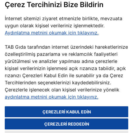
Çerez Tercihinizi Bize Bildirin
BİZE ULAŞIN
İnternet sitemizi ziyaret etmenizle birlikte, mevzuata
uygun olarak kişisel verileriniz işlenmektedir.
Aydınlatma metnini okumak için tıklayınız.
WEB SİTESİ AYDINLATMA METNİ
ÇEREZ AYARLARIMI DEĞİŞTİR
TAB Gıda tarafından internet üzerindeki hareketlerinize
TM & © 2026 Burger King Corporation. Tüm hakları saklıdır. Burger King
özelleştirilmiş pazarlama ve reklamcılık faaliyetleri
Corporation, Burger King markası ve ambleminin tek hak sahibidir.
yürütülmesi ve analizler yapılması adına çerezlerle
TM & © 2026 Popeyes Louisiana Kitchen, Inc. All rights reserved. Tüm
hakları saklıdır. Popeyes Louisiana Kitchen, Inc., Popeyes® markası ve
kişisel verilerinizin işlenmesi açık rızanıza tabiidir, açık
ambleminin tek hak sahibidir.
rızanızı Çerezleri Kabul Edin ile sunabilir ya da Çerez
TM & © 2026 Arby’s IP Holder, LLC. Tüm hakları saklıdır. Arby’s IP Holder,
Tercihlerinden seçeneklerinizi kaydedebilirsiniz.
LLC. Arby’s markası ve ambleminin tek hak sahibidir.
Çerezlerle işlenecek olan kişisel verilerinize yönelik
SUBWAY®, Subway IP LLC. şirketinin tescilli ticari markasıdır. © 2026
Subway IP LLC.
aydınlatma metnini okumak için tıklayınız.
TM & © 2026 Sbarro, LLC. Tüm hakları saklıdır. Sbarro International,
Sbarro markası ve ambleminin tek hak sahibidir.
ÇEREZLERİ KABUL EDİN
TAB Gıda, Usta Dönerci markası ve ambleminin tek hak sahibidir.
TAB Gıda, Usta Pideci® marka isminin tek hak sahibidir.
ÇEREZLERİ REDDEDİN