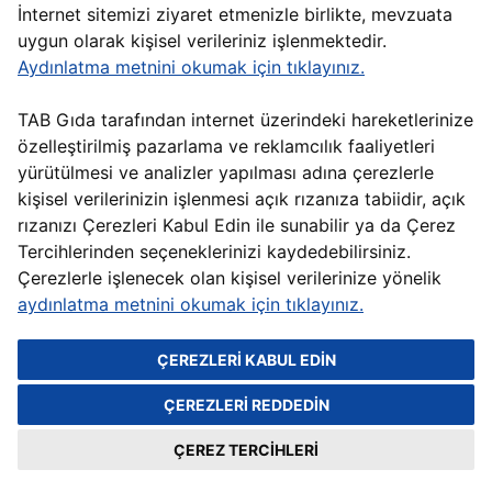
İnternet sitemizi ziyaret etmenizle birlikte, mevzuata
uygun olarak kişisel verileriniz işlenmektedir.
Aydınlatma metnini okumak için tıklayınız.
TAB Gıda tarafından internet üzerindeki hareketlerinize
özelleştirilmiş pazarlama ve reklamcılık faaliyetleri
yürütülmesi ve analizler yapılması adına çerezlerle
kişisel verilerinizin işlenmesi açık rızanıza tabiidir, açık
rızanızı Çerezleri Kabul Edin ile sunabilir ya da Çerez
Tercihlerinden seçeneklerinizi kaydedebilirsiniz.
Çerezlerle işlenecek olan kişisel verilerinize yönelik
aydınlatma metnini okumak için tıklayınız.
Görselde yer alan ürünler ve servis şekli reklam amaçlı olup,
restoranlara göre farklılık gösterebilir.
ÇEREZLERİ KABUL EDİN
HEMEN ÖĞREN
ÇEREZLERİ REDDEDİN
ÇEREZ TERCİHLERİ