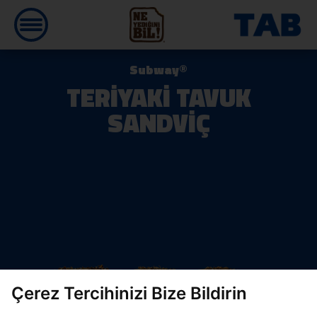
Subway®
TERİYAKİ TAVUK
SANDVİÇ
Çerez Tercihinizi Bize Bildirin