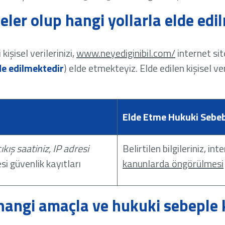
 neler olup hangi yollarla elde ed
şisel verilerinizi,
www.neyediginibil.com/
internet sit
de edilmektedir
) elde etmekteyiz. Elde edilen kişisel v
Elde Etme Hukuki Sebeb
çıkış saatiniz, IP adresi
Belirtilen bilgileriniz, in
esi güvenlik kayıtları
kanunlarda öngörülmesi
iz hangi amaçla ve hukuki sebeple