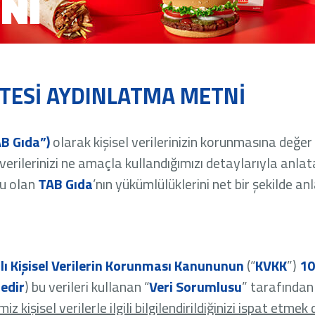
Nİ
SİTESİ AYDINLATMA METNİ
AB Gıda”)
olarak kişisel verilerinizin korunmasına değer 
verilerinizi ne amaçla kullandığımızı detaylarıyla anla
lu olan
TAB Gıda
’nın yükümlülüklerini net bir şekilde an
lı Kişisel Verilerin Korunması Kanununun
(“
KVKK
”)
10
tedir
) bu verileri kullanan “
Veri Sorumlusu
” tarafından 
iz kişisel verilerle ilgili bilgilendirildiğinizi ispat etm