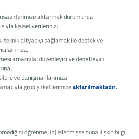
li müşavirlerimize aktarmak durumunda
yla kişisel verileriniz;
, teknik altyapıyı sağlamak ile destek ve
cılarımıza,
lmesi amacıyla; düzenleyici ve denetleyici
rına,
kişilere ve danışmanlarımıza
 amacıyla grup şirketlerimize
aktarılmaktadır.
enmediğini öğrenme; (b) işlenmişse buna ilişkin bilgi