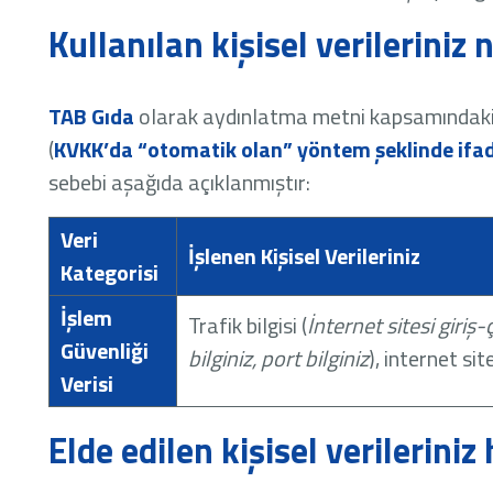
Kullanılan kişisel verileriniz
TAB Gıda
olarak aydınlatma metni kapsamındaki ki
(
KVKK’da “otomatik olan” yöntem şeklinde ifa
sebebi aşağıda açıklanmıştır:
Veri
İşlenen Kişisel Verileriniz
Kategorisi
İşlem
Trafik bilgisi (
İnternet sitesi giriş-
Güvenliği
bilginiz, port bilginiz
), internet sit
Verisi
Elde edilen kişisel verilerin