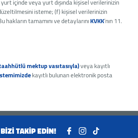
rt içinde veya yurt dışında kişisel verilerinizin
üzeltilmesini isteme; (f) kişisel verilerinizin
 Bu hakların tamamını ve detaylarını
KVKK
’nın 11.
taahhütlü mektup vasıtasıyla)
veya kayıtlı
istemimizde
kayıtlı bulunan elektronik posta
BİZİ TAKİP EDİN!