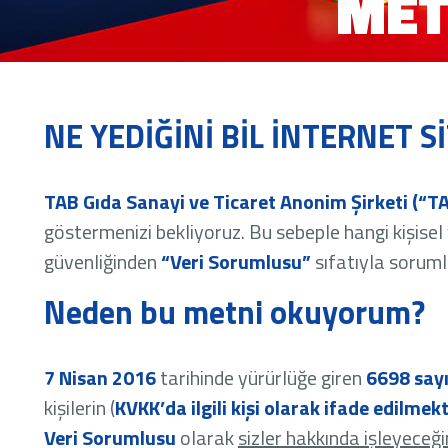
MET
NE YEDİĞİNİ BİL İNTERNET 
TAB Gıda Sanayi ve Ticaret Anonim Şirketi (“T
göstermenizi bekliyoruz. Bu sebeple hangi kişisel 
güvenliğinden
“Veri Sorumlusu”
sıfatıyla sorum
Neden bu metni okuyorum?
7 Nisan 2016
tarihinde yürürlüğe giren
6698 sayı
kişilerin (
KVKK’da ilgili kişi olarak ifade edilmek
Veri Sorumlusu
olarak
sizler hakkında işleyeceğim