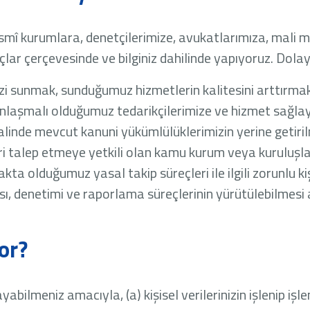
a, resmî kurumlara, denetçilerimize, avukatlarımıza, ma
lar çerçevesinde ve bilginiz dahilinde yapıyoruz. Dolayısı
mizi sunmak, sunduğumuz hizmetlerin kalitesini arttırmak
laşmalı olduğumuz tedarikçilerimize ve hizmet sağlayı
halinde mevcut kanuni yükümlülüklerimizin yerine getiri
ri talep etmeye yetkili olan kamu kurum veya kuruluşla
makta olduğumuz yasal takip süreçleri ile ilgili zorunlu 
ması, denetimi ve raporlama süreçlerinin yürütülebilmesi
or?
ayabilmeniz amacıyla, (a) kişisel verilerinizin işlenip işl