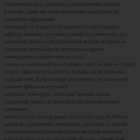
hükümlerine uygun, kayıtlı veya onaylı yerlerden olmalıdır.
İş yerinde yapılan her işlem ve kontrolün kaydı tutulmalı,
izlenebilirlik sağlanmalıdır.
Hammadde ve ürünler, kendi özelliklerine uygun koşulları
sağlayan depolarda ve mümkün olduğunca birbirlerinden ayrı
tutulmalıdır. Böylece çapraz bulaşı olarak ifade ettiğimiz ve
olmasını hiç istemediğimiz; bir ortamdan diğerine
mikroorganizma geçişini önlemiş oluruz.
Taşıma ve depolamada ürün özelliğine uygun sıcaklık ve rutubet
ortamı sağlanmalı ve bu kriterler mutlaka sürekli ölçülmeli,
kaydedilmelidir. Bu konuda ilgili yönetmelikte yer alan ayrıntılı
hükümler dikkatle incelenmelidir.
Depolarda “erken giren, erken çıkar” prensibi özenle
uygulanmalı, sıklıkla raf ömrü kontrolü yapılmalı ve kayıt
tutulmalıdır.
Gıdaların temas edeceği kaplar ve yüzeylerin gıda ile temasa
uygunluğu çok önemlidir. Hammadde, yarı mamul ve mamul
maddelerle temasta bulunan yüzeylerde çatlak ve yarıklar
bulunmamalıdır, pürüzlü olmamalıdır. Yüzeyler temizlenebilir,