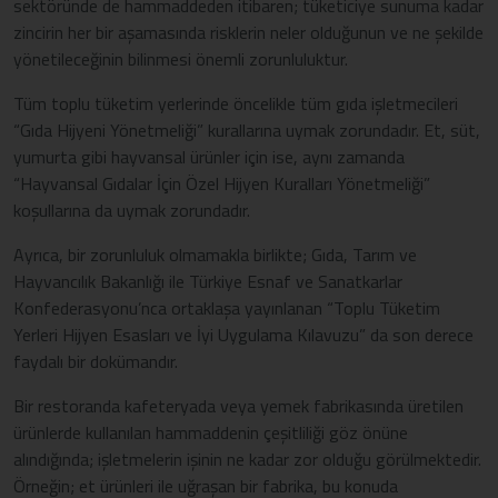
sektöründe de hammaddeden itibaren; tüketiciye sunuma kadar
zincirin her bir aşamasında risklerin neler olduğunun ve ne şekilde
yönetileceğinin bilinmesi önemli zorunluluktur.
Tüm toplu tüketim yerlerinde öncelikle tüm gıda işletmecileri
“Gıda Hijyeni Yönetmeliği” kurallarına uymak zorundadır. Et, süt,
yumurta gibi hayvansal ürünler için ise, aynı zamanda
“Hayvansal Gıdalar İçin Özel Hijyen Kuralları Yönetmeliği”
koşullarına da uymak zorundadır.
Ayrıca, bir zorunluluk olmamakla birlikte; Gıda, Tarım ve
Hayvancılık Bakanlığı ile Türkiye Esnaf ve Sanatkarlar
Konfederasyonu’nca ortaklaşa yayınlanan “Toplu Tüketim
Yerleri Hijyen Esasları ve İyi Uygulama Kılavuzu” da son derece
faydalı bir dokümandır.
Bir restoranda kafeteryada veya yemek fabrikasında üretilen
ürünlerde kullanılan hammaddenin çeşitliliği göz önüne
alındığında; işletmelerin işinin ne kadar zor olduğu görülmektedir.
Örneğin; et ürünleri ile uğraşan bir fabrika, bu konuda