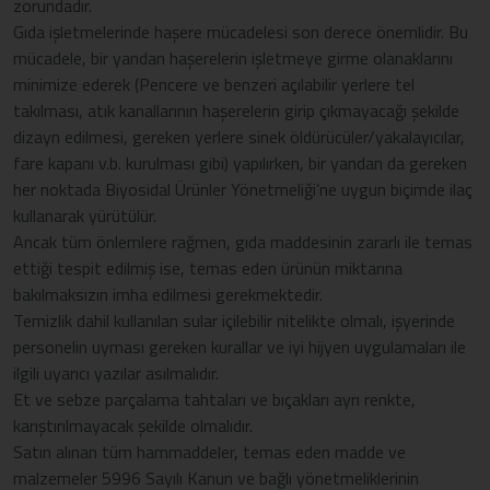
zorundadır.
Gıda işletmelerinde haşere mücadelesi son derece önemlidir. Bu
mücadele, bir yandan haşerelerin işletmeye girme olanaklarını
minimize ederek (Pencere ve benzeri açılabilir yerlere tel
takılması, atık kanallarının haşerelerin girip çıkmayacağı şekilde
dizayn edilmesi, gereken yerlere sinek öldürücüler/yakalayıcılar,
fare kapanı v.b. kurulması gibi) yapılırken, bir yandan da gereken
her noktada Biyosidal Ürünler Yönetmeliği’ne uygun biçimde ilaç
kullanarak yürütülür.
Ancak tüm önlemlere rağmen, gıda maddesinin zararlı ile temas
ettiği tespit edilmiş ise, temas eden ürünün miktarına
bakılmaksızın imha edilmesi gerekmektedir.
Temizlik dahil kullanılan sular içilebilir nitelikte olmalı, işyerinde
personelin uyması gereken kurallar ve iyi hijyen uygulamaları ile
ilgili uyarıcı yazılar asılmalıdır.
Et ve sebze parçalama tahtaları ve bıçakları ayrı renkte,
karıştırılmayacak şekilde olmalıdır.
Satın alınan tüm hammaddeler, temas eden madde ve
malzemeler 5996 Sayılı Kanun ve bağlı yönetmeliklerinin