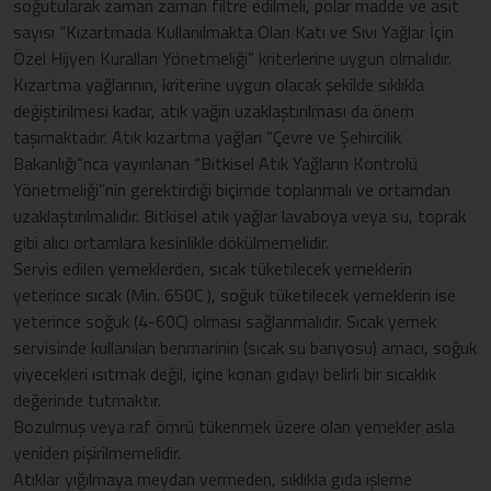
soğutularak zaman zaman filtre edilmeli, polar madde ve asit
sayısı “Kızartmada Kullanılmakta Olan Katı ve Sıvı Yağlar İçin
Özel Hijyen Kuralları Yönetmeliği” kriterlerine uygun olmalıdır.
Kızartma yağlarının, kriterine uygun olacak şekilde sıklıkla
değiştirilmesi kadar, atık yağın uzaklaştırılması da önem
taşımaktadır. Atık kızartma yağları “Çevre ve Şehircilik
Bakanlığı”nca yayınlanan “Bitkisel Atık Yağların Kontrolü
Yönetmeliği”nin gerektirdiği biçimde toplanmalı ve ortamdan
uzaklaştırılmalıdır. Bitkisel atık yağlar lavaboya veya su, toprak
gibi alıcı ortamlara kesinlikle dökülmemelidir.
Servis edilen yemeklerden, sıcak tüketilecek yemeklerin
yeterince sıcak (Min. 650C ), soğuk tüketilecek yemeklerin ise
yeterince soğuk (4-60C) olması sağlanmalıdır. Sıcak yemek
servisinde kullanılan benmarinin (sıcak su banyosu) amacı, soğuk
yiyecekleri ısıtmak değil, içine konan gıdayı belirli bir sıcaklık
değerinde tutmaktır.
Bozulmuş veya raf ömrü tükenmek üzere olan yemekler asla
yeniden pişirilmemelidir.
Atıklar yığılmaya meydan vermeden, sıklıkla gıda işleme