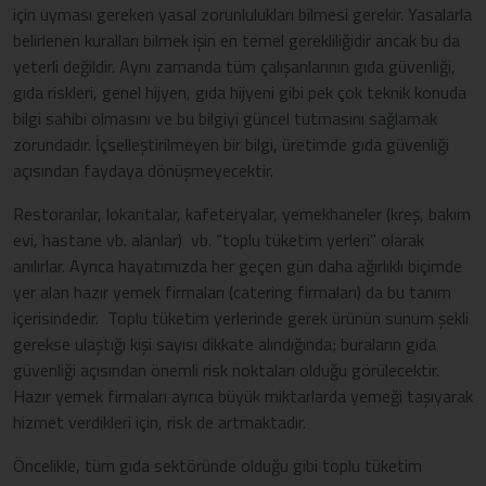
için uyması gereken yasal zorunlulukları bilmesi gerekir. Yasalarla
belirlenen kuralları bilmek işin en temel gerekliliğidir ancak bu da
yeterli değildir. Aynı zamanda tüm çalışanlarının gıda güvenliği,
gıda riskleri, genel hijyen, gıda hijyeni gibi pek çok teknik konuda
bilgi sahibi olmasını ve bu bilgiyi güncel tutmasını sağlamak
zorundadır. İçselleştirilmeyen bir bilgi, üretimde gıda güvenliği
açısından faydaya dönüşmeyecektir.
Restoranlar, lokantalar, kafeteryalar, yemekhaneler (kreş, bakım
evi, hastane vb. alanlar) vb. “toplu tüketim yerleri” olarak
anılırlar. Ayrıca hayatımızda her geçen gün daha ağırlıklı biçimde
yer alan hazır yemek firmaları (catering firmaları) da bu tanım
içerisindedir. Toplu tüketim yerlerinde gerek ürünün sunum şekli
gerekse ulaştığı kişi sayısı dikkate alındığında; buraların gıda
güvenliği açısından önemli risk noktaları olduğu görülecektir.
Hazır yemek firmaları ayrıca büyük miktarlarda yemeği taşıyarak
hizmet verdikleri için, risk de artmaktadır.
Öncelikle, tüm gıda sektöründe olduğu gibi toplu tüketim