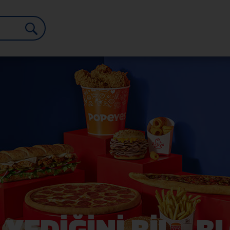
 YEDİĞİNİ BİL - B