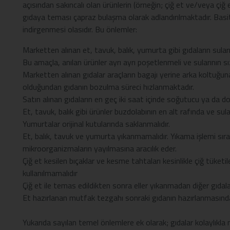
açısından sakıncalı olan ürünlerin (örneğin; çiğ et ve/veya çi
gıdaya teması çapraz bulaşma olarak adlandırılmaktadır. Basit
indirgenmesi olasıdır. Bu önlemler:
Marketten alınan et, tavuk, balık, yumurta gibi gıdaların sular
Bu amaçla, anılan ürünler ayrı ayrı poşetlenmeli ve sularının 
Marketten alınan gıdalar araçların bagajı yerine arka koltuğun
olduğundan gıdanın bozulma süreci hızlanmaktadır.
Satın alınan gıdaların en geç iki saat içinde soğutucu ya da 
Et, tavuk, balık gibi ürünler buzdolabının en alt rafında ve sul
Yumurtalar orijinal kutularında saklanmalıdır.
Et, balık, tavuk ve yumurta yıkanmamalıdır. Yıkama işlemi sır
mikroorganizmaların yayılmasına aracılık eder.
Çiğ et kesilen bıçaklar ve kesme tahtaları kesinlikle çiğ tüketi
kullanılmamalıdır
Çiğ et ile temas edildikten sonra eller yıkanmadan diğer gıdal
Et hazırlanan mutfak tezgahı sonraki gıdanın hazırlanmasınd
Yukarıda sayılan temel önlemlere ek olarak; gıdalar kolaylıkla 