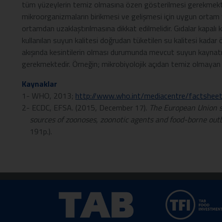
tüm yüzeylerin temiz olmasına özen gösterilmesi gerekmektedi
mikroorganizmaların birikmesi ve gelişmesi için uygun ortam ya
ortamdan uzaklaştırılmasına dikkat edilmelidir. Gıdalar kapalı 
kullanılan suyun kalitesi doğrudan tüketilen su kalitesi kadar 
akışında kesintilerin olması durumunda mevcut suyun kaynatıl
gerekmektedir. Örneğin; mikrobiyolojik açıdan temiz olmayan su
Kaynaklar
1- WHO, 2013;
http://www.who.int/mediacentre/factshee
2- ECDC, EFSA. (2015, December 17).
The European Union 
sources of zoonoses, zoonotic agents and food-borne out
191p.).