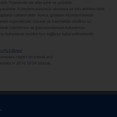
r. Yüzeylerde yer alan yarık ve çatlaklar
ratırlar. Yüzeylerin pürüzsüz olmasına ve katı atıkların hızla
kaplarda saklanmalıdır. Ayrıca; gıdaların hazırlanmasında
önem taşımaktadır. Güvenli ve tüketilebilir nitelikte su
arak tüketilmesi ve gıda hazırlamada kullanılması
 kullanılarak üretilen buz sağlıksız kabul edilmektedir.
ts/fs330/en/
summary report on trends and
breaks in 2014
. EFSA Journal,