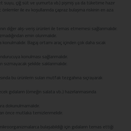
ğ et suyu, çiğ süt ve yumurta vb.) pişmiş ya da tüketime hazır
 önlemler ile ev koşullarında çapraz bulaşma riskinin en aza
ının diğer alış-veriş ürünleri ile temas etmemesi sağlanmalıdır.
sızmadığından emin olunmalıdır.
a konulmalıdır. Bagaj ortamı araç içinden çok daha sıcak
dondurucuya konulması sağlanmalıdır.
arı sızmayacak şekilde saklanmalıdır.
asında bu ürünlerin suları mutfak tezgahına sıçrayarak
lecek gıdaların (örneğin salata vb..) hazırlanmasında
ara dokunulmamalıdır.
an önce mutlaka temizlenmelidir.
mikroorganizmalarca bulaşabildiği için gıdaların temas ettiği