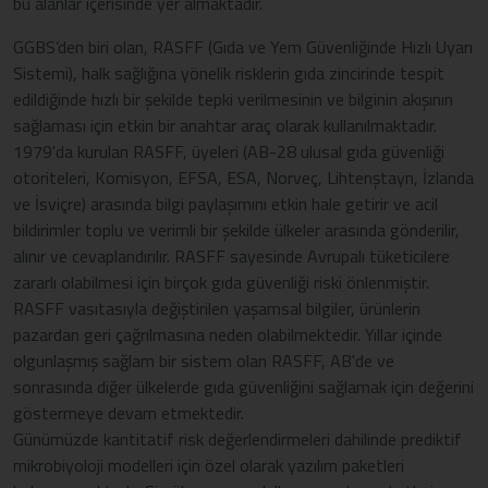
bu alanlar içerisinde yer almaktadır.
GGBS’den biri olan, RASFF (Gıda ve Yem Güvenliğinde Hızlı Uyarı
Sistemi), halk sağlığına yönelik risklerin gıda zincirinde tespit
edildiğinde hızlı bir şekilde tepki verilmesinin ve bilginin akışının
sağlaması için etkin bir anahtar araç olarak kullanılmaktadır.
1979'da kurulan RASFF, üyeleri (AB-28 ulusal gıda güvenliği
otoriteleri, Komisyon, EFSA, ESA, Norveç, Lihtenştayn, İzlanda
ve İsviçre) arasında bilgi paylaşımını etkin hale getirir ve acil
bildirimler toplu ve verimli bir şekilde ülkeler arasında gönderilir,
alınır ve cevaplandırılır. RASFF sayesinde Avrupalı tüketicilere
zararlı olabilmesi için birçok gıda güvenliği riski önlenmiştir.
RASFF vasıtasıyla değiştirilen yaşamsal bilgiler, ürünlerin
pazardan geri çağrılmasına neden olabilmektedir. Yıllar içinde
olgunlaşmış sağlam bir sistem olan RASFF, AB'de ve
sonrasında diğer ülkelerde gıda güvenliğini sağlamak için değerini
göstermeye devam etmektedir.
Günümüzde kantitatif risk değerlendirmeleri dahilinde prediktif
mikrobiyoloji modelleri için özel olarak yazılım paketleri