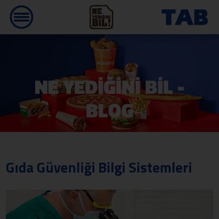
NE YEDİĞİNİ BİL -
BLOG
Gıda Güvenliği Bilgi Sistemleri