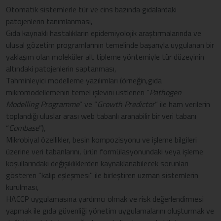
Otomatik sistemlerle tür ve cins bazında gıdalardaki
patojenlerin tanımlanması,
Gıda kaynaklı hastalıkların epidemiyolojik araştırmalarında ve
ulusal gözetim programlarının temelinde başarıyla uygulanan bir
yaklaşım olan moleküler alt tipleme yöntemiyle tür düzeyinin
altındaki patojenlerin saptanması,
Tahminleyici modelleme yazılımları (örneğin,gıda
mikromodellemenin temel işlevini üstlenen “
Pathogen
Modelling Programme
” ve “
Growth Predictor
” ile ham verilerin
toplandığı uluslar arası web tabanlı aranabilir bir veri tabanı
“
Combase
”),
Mikrobiyal özellikler, besin kompozisyonu ve işleme bilgileri
üzerine veri tabanlarını, ürün formülasyonundaki veya işleme
koşullarındaki değişikliklerden kaynaklanabilecek sorunları
gösteren "kalıp eşleşmesi" ile birleştiren uzman sistemlerin
kurulması,
HACCP uygulamasına yardımcı olmak ve risk değerlendirmesi
yapmak ile gıda güvenliği yönetim uygulamalarını oluşturmak ve