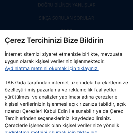
DOĞRU BİLİNEN YANLIŞLAR
SIKÇA SORULAN SORULAR
BLOG
Çerez Tercihinizi Bize Bildirin
BİZE ULAŞIN
İnternet sitemizi ziyaret etmenizle birlikte, mevzuata
uygun olarak kişisel verileriniz işlenmektedir.
Aydınlatma metnini okumak için tıklayınız.
WEB SİTESİ AYDINLATMA METNİ
ÇEREZ AYARLARIMI DEĞİŞTİR
TAB Gıda tarafından internet üzerindeki hareketlerinize
TM & © 2026 Burger King Corporation. Tüm hakları saklıdır. Burger King
özelleştirilmiş pazarlama ve reklamcılık faaliyetleri
Corporation, Burger King markası ve ambleminin tek hak sahibidir.
yürütülmesi ve analizler yapılması adına çerezlerle
TM & © 2026 Popeyes Louisiana Kitchen, Inc. All rights reserved. Tüm
hakları saklıdır. Popeyes Louisiana Kitchen, Inc., Popeyes® markası ve
kişisel verilerinizin işlenmesi açık rızanıza tabiidir, açık
ambleminin tek hak sahibidir.
rızanızı Çerezleri Kabul Edin ile sunabilir ya da Çerez
TM & © 2026 Arby’s IP Holder, LLC. Tüm hakları saklıdır. Arby’s IP Holder,
Tercihlerinden seçeneklerinizi kaydedebilirsiniz.
LLC. Arby’s markası ve ambleminin tek hak sahibidir.
SUBWAY®, Subway IP LLC. şirketinin tescilli ticari markasıdır. © 2026
Çerezlerle işlenecek olan kişisel verilerinize yönelik
Subway IP LLC.
aydınlatma metnini okumak için tıklayınız.